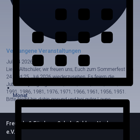
Vergangene Veranstaltungen
Juli
24
2026
Liebe Altschüler, wir freuen uns, Euch zum Sommerfest am
24. und 25. Juli 2026 wiederzusehen. Es feiern die
Jubiläumsjahrgänge: 2021, 2016, 2011, 2006, 2001, 1996,
1991, 1986, 1981, 1976, 1971, 1966, 1961, 1956, 1951.
Monat
Bitte bleibt bis dahin gesund und bei guter Laune.
Freunde & Förderer Schule Schloss Neubeuern
e.V.